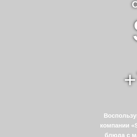
+
Воспользу
компании «S
блюда с м