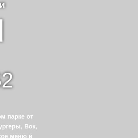
и
d
62
м парке от
ургеры, Вок,
кое меню и