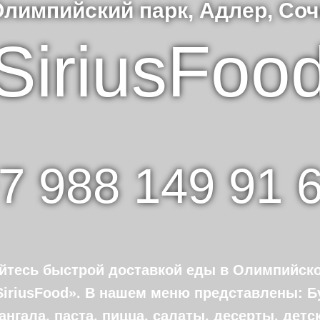
Олимпийский парк, Адлер, Соч
SiriusFoo
7 988 149 91 
йтесь быстрой доставкой еды в Олимпийско
iriusFood». В нашем меню представлены: Б
ангала, паста, пицца, салаты, десерты, детс