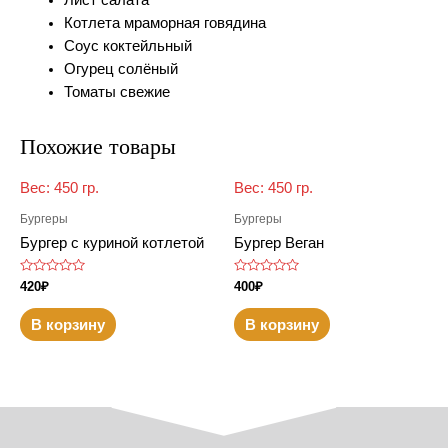
Лист салата
Котлета мраморная говядина
Соус коктейльный
Огурец солёный
Томаты свежие
Похожие товары
Вес
:
450 гр.
Вес
:
450 гр.
Бургеры
Бургеры
Бургер с куриной котлетой
Бургер Веган
Оценка
Оценка
420
₽
400
₽
0
0
из
из
5
5
В корзину
В корзину